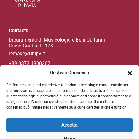
Contacts
Dipartimento di Musicologia e Beni Culturali
Corso Garibaldi, 178
remake@unipv.it
+39 0372 1800362
Gestisci Consenso
Per fornire le migliori esperienze, utilizziamo tecnologie come i cookie per
Unipv Socials
memorizzare e/o accedere alle informazioni del dispositivo. Il consenso a
queste tecnologie ci permetterà di elaborare dati come il comportamento di
navigazione o ID unici su questo sito. Non acconsentire o ritirare il
consenso può influire negativamente su alcune caratteristiche e funzioni.
NEWSLETTER
Useful link section
Accetta
Privacy policy
Nega