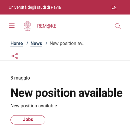
Skip to contents
Skip to main navigation
Skip to footer
Università degli studi di Pavia
EN
LANGUAGE
REM@KE
Home
/
News
/
New position av...
Links condivisione social
Bottone condivisione social
8 maggio
New position available
New position available
Jobs